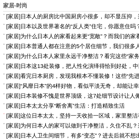
家居-时尚
[
家居
]
日本人的厨房比中国厨房小很多，却不显压抑，
[
家居
]
日本以及世界著名的“反人类”住宅，你愿意住吗
[
家居
]
为什么日本人的家看起来更“宽敞”？而我们的家
[
家居
]
日本普通人都在注意的5个居住细节，我们很多
[
家居
]
为什么日本人家里永远干净整洁？看完这些“家务
[
家居
]
日本这13处装修，把人性化演绎得恰到好处，
[
家居
]
看完日本厨房，发现我根本不懂装修！这些“先进
[
家居
]
“风靡日本”的4样好物，看似平淡无奇，却能让
[
家居
]
日本装修不愧是世界顶级，这7处细节设计让人
[
家居
]
日本太太分享“断舍离”生活：打造精致生活
[
家居
]
这位日本太太，坚持一天收拾一区域，家里整洁
[
家居
]
为何日本人的家可以做到干净整洁，久住不乱？
[
家居
]
日本人卫生间细节，有多“变态”？进去后就不想