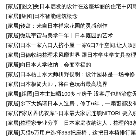
[
家居
]
[图文]
受日本启发的设计在这座华丽的住宅中闪
[
家居
]
[组图]
日本智能建筑概念
[
家居
]
转盘：来自日本禅宗花园的灵感创作
[
家居
]
微观宇宙与美学千年丨日本庭园的艺术
[
家居
]
日本一家六口人挤小屋 一家6口7个空间,让人叹
[
家居
]
日德收纳整理术风靡世界 跟日本学生学文具整
[
家居
]
向日本人学收纳，会变幸福的
[
家居
]
日本枯山水大师枡野俊明：设计园林是一场禅修
[
家居
]
日本极简大师，将白色玩出最高境界
[
家居
]
[组图]
日本主妇晒100多㎡房子 没客厅也能治愈
[
家居
]
乡下大妈请日本人造房，修了6年，一扇窗都没
[
家居
]
“家居界优衣库”-日本最大家居连锁NITORI 要
[
家居
]
整理家专业分享：日本家庭收纳达人，整理的8
[
家居
]
天猫5万用户选择363把座椅，这把日本椅排行