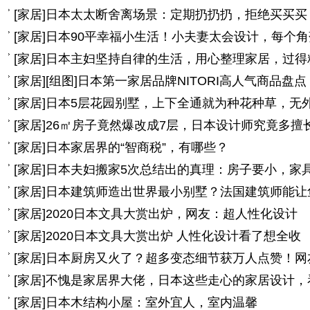
[
家居
]
日本太太断舍离场景：定期扔扔扔，拒绝买买买
[
家居
]
日本90平幸福小生活！小夫妻太会设计，每个
[
家居
]
日本主妇坚持自律的生活，用心整理家居，过得
[
家居
]
[组图]
日本第一家居品牌NITORI高人气商品盘
[
家居
]
日本5层花园别墅，上下全通就为种花种草，无
[
家居
]
26㎡房子竟然爆改成7层，日本设计师究竟多擅
[
家居
]
日本家居界的“智商税”，有哪些？
[
家居
]
日本夫妇搬家5次总结出的真理：房子要小，家
[
家居
]
日本建筑师造出世界最小别墅？法国建筑师能让
[
家居
]
2020日本文具大赏出炉，网友：超人性化设计
[
家居
]
2020日本文具大赏出炉 人性化设计看了想全收
[
家居
]
日本厨房又火了？超多变态细节获万人点赞！网
[
家居
]
不愧是家居界大佬，日本这些走心的家居设计，
[
家居
]
日本木结构小屋：室外宜人，室内温馨