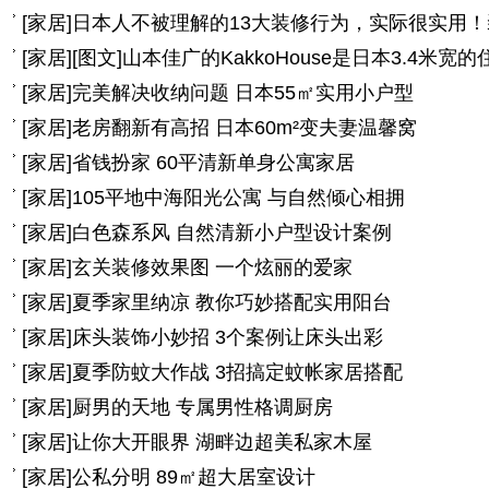
[
家居
]
日本人不被理解的13大装修行为，实际很实用
[
家居
]
[图文]
山本佳广的KakkoHouse是日本3.4米宽的
[
家居
]
完美解决收纳问题 日本55㎡实用小户型
[
家居
]
老房翻新有高招 日本60m²变夫妻温馨窝
[
家居
]
省钱扮家 60平清新单身公寓家居
[
家居
]
105平地中海阳光公寓 与自然倾心相拥
[
家居
]
白色森系风 自然清新小户型设计案例
[
家居
]
玄关装修效果图 一个炫丽的爱家
[
家居
]
夏季家里纳凉 教你巧妙搭配实用阳台
[
家居
]
床头装饰小妙招 3个案例让床头出彩
[
家居
]
夏季防蚊大作战 3招搞定蚊帐家居搭配
[
家居
]
厨男的天地 专属男性格调厨房
[
家居
]
让你大开眼界 湖畔边超美私家木屋
[
家居
]
公私分明 89㎡超大居室设计