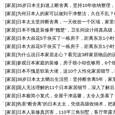
[
家居
]
35岁日本主妇迷上断舍离，坚持10年收纳整理
[
家居
]
为何日本人的家可以做到干净整洁，久住不乱？
[
家居
]
日本太太坚持断舍离，一天收拾一个区域，家里
[
家居
]
日本不愧是装修界“翘楚”，卫生间设计得真高级
[
家居
]
日本大叔花5千块买了一栋房子，距离东京1小
[
家居
]
日本大叔花5千块买了一栋房子，距离东京1小
[
家居
]
为什么说日本家居走心？看完这3样家居物品的
[
家居
]
参观日本家庭的装修，房子很小却也够用，6个
[
家居
]
日本不愧是软装大佬，这10个人性化家居细节
[
家居
]
38岁日本太太晒出生活照：坚持断舍离5年，家
[
家居
]
国人无法理解的11个日本家居细节，深入了解
[
家居
]
日本极简小复式，全屋干净温馨，太令人羡慕了
[
家居
]
热衷“断舍离”的日本太太，凭借高级收纳术，把
[
家居
]
日本人装修真厉害，110平三角别墅，客厅带露