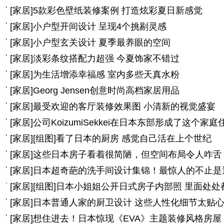
[
家居
]
5款彩色壁纸装修案例 打造炫彩夏日新感觉
[
家居
]
小户型开间设计 呈现4个挑剔灵感
[
家居
]
小户型玄关设计 夏季最养眼的空间
[
家居
]
淡彩条纹搭配力超强 今夏饰家不错过
[
家居
]
为生活增添幸福感 室内多些天真水粉
[
家居
]
Georg Jensen创意时尚高档家居用品
[
家居
]
最受欢迎的客厅装修效果图 小清新的视觉盛宴
[
家居
]
公司KoizumiSekkei在日本东部形成了这个家
[
家居
]
[组图]
看了日本的厨房 感觉自己活在上个世纪
[
家居
]
这些日本房子看着很简陋，但空间布局令人咋舌
[
家居
]
日本超奇葩的洗手间设计集锦！最惊人的不止是
[
家居
]
[组图]
日本小姐姐公开日式房子内部照 里面处处
[
家居
]
日本普通人家的厨卫设计 这些人性化细节太贴
[
家居
]
想住进去！日本惊现《EVA》主题装修风格房屋