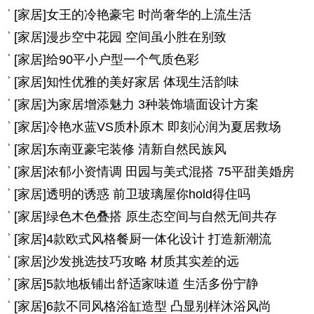
[
家居
]
女王的冷艳豪宅 时尚奢华的上流生活
[
家居
]
漫步空中花园 空间虽小胜在别致
[
家居
]
给90平小户型一个气质色彩
[
家居
]
知性优雅的美好家居 体现生活韵味
[
家居
]
为家居增添魅力 3种装饰墙面设计方案
[
家居
]
冷艳水蓝VS质朴原木 即刻沁润为夏居救场
[
家居
]
东南亚豪宅装修 清新自然民族风
[
家居
]
浓郁小资情调 田园与美式混搭 75平甜美婚房
[
家居
]
透明的诱惑 前卫玻璃屋你hold得住吗
[
家居
]
绿色木色叠搭 原生态空间与自然无间共存
[
家居
]
4款欧式风格餐厨一体化设计 打造新潮流
[
家居
]
沙发挑选技巧攻略 材质其实差的远
[
家居
]
5款地板铺出舒适家味道 生活多份宁静
[
家居
]
6款不同风格浴缸造型 凸显别样沐浴风尚