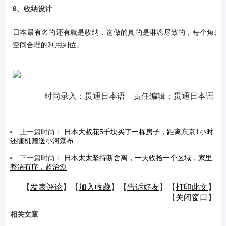
6、收纳设计
日本最有名的还有就是收纳，这做的真的是淋漓尽致的，每个角落
空间合理的利用到位。
时尚录入：贯通日本语 责任编辑：贯通日本语
上一篇时尚：
日本大叔花5千块买了一栋房子，距离东京1小时
还随机赠送小河瀑布
下一篇时尚：
日本太太坚持断舍离，一天收拾一个区域，家里
整洁有序，超治愈
【
发表评论
】【
加入收藏
】【
告诉好友
】【
打印此文
】
【
关闭窗口
】
相关文章