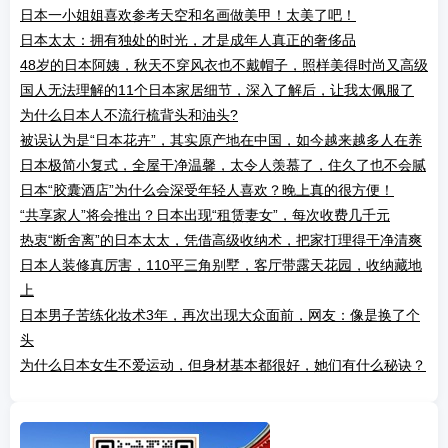
日本一小姐姐喜欢参考天空和名画做美甲！太美了吧！
日本太太：拥有独处的时光，才是成年人真正的奢侈品
48岁的日本阿姨，秋天不穿风衣也不戴帽子，照样美得时尚又高级
国人无法理解的11个日本家居细节，深入了解后，让我太佩服了
为什么日本人不流行梳背头和油头?
被误认为是“日本花卉”，其实原产地在中国，如今越来越多人在养
日本极简小复式，全屋干净温馨，太令人羡慕了，住久了也不会腻
日本“胶囊酒店”为什么会深受年轻人喜欢？晚上真的很方便！
“共享家人”将会推出？日本出现“租赁妻女”，每次收费几千元
热衷“断舍离”的日本太太，凭借高级收纳术，把家打理得干净清爽
日本人装修真厉害，110平三角别墅，客厅带露天花园，收纳藏地
上
日本男子苦练化妆术3年，再次出现大众面前，网友：像是换了个
头
为什么日本女生不爱运动，但身材基本都很好，她们有什么秘诀？