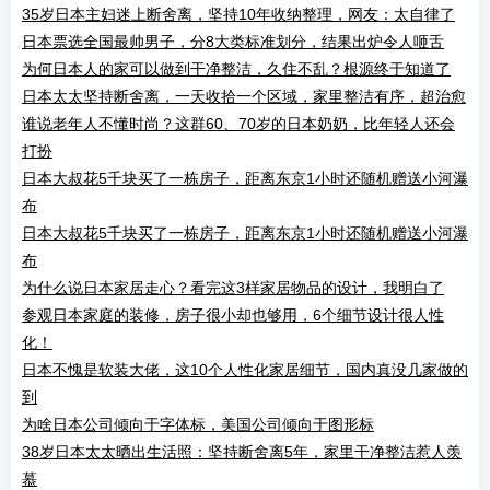
35岁日本主妇迷上断舍离，坚持10年收纳整理，网友：太自律了
日本票选全国最帅男子，分8大类标准划分，结果出炉令人咂舌
为何日本人的家可以做到干净整洁，久住不乱？根源终于知道了
日本太太坚持断舍离，一天收拾一个区域，家里整洁有序，超治愈
谁说老年人不懂时尚？这群60、70岁的日本奶奶，比年轻人还会
打扮
日本大叔花5千块买了一栋房子，距离东京1小时还随机赠送小河瀑
布
日本大叔花5千块买了一栋房子，距离东京1小时还随机赠送小河瀑
布
为什么说日本家居走心？看完这3样家居物品的设计，我明白了
参观日本家庭的装修，房子很小却也够用，6个细节设计很人性
化！
日本不愧是软装大佬，这10个人性化家居细节，国内真没几家做的
到
为啥日本公司倾向于字体标，美国公司倾向于图形标
38岁日本太太晒出生活照：坚持断舍离5年，家里干净整洁惹人羡
慕