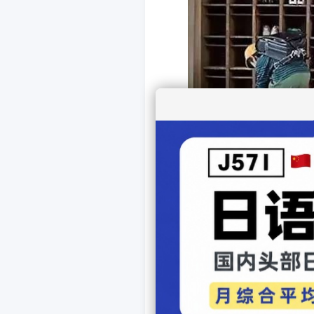
这样看来，「脱鞋」这
妈、上学的孩子从走到玄关
中。