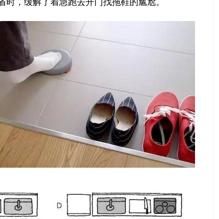
省时，缓解了着急跑去开门找拖鞋的尴尬。