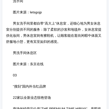
洗手间
图片来源：letsgojp
男女洗手间里都自带“高大上”休息室，还细心地为男女休息
室分别提供不同的服务：除了柔软的沙发和地毯外，女休息室提
供化妆间，男休息室则有擦鞋机，让顾客能在逛街闲暇中体面又
舒服地小憩，更有宾至如归的感觉。
男洗手间休息区
图片来源：东京在线
03
“搜刮”国内外当红品牌
22家以全新业态惊艳登场
商场的经营定位是“THE PREMIUM TIME HIBIYA”，意即提