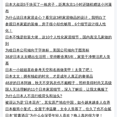
日本大叔花5千块买了一栋房子，距离东京1小时还随机赠送小河瀑
布
为什么说日本家居走心？看完这3样家居物品的设计，我明白了
参观日本家庭的装修，房子很小却也够用，6个细节设计很人性
化！
日本不愧是软装大佬，这10个人性化家居细节，国内真没几家做的
到
为啥日本公司倾向于字体标，美国公司倾向于图形标
38岁日本太太晒出生活照：坚持断舍离5年，家里干净整洁惹人羡
慕
日本一小姐姐喜欢参考天空和名画做美甲！太美了吧！
日本太太：拥有独处的时光，才是成年人真正的奢侈品
48岁的日本阿姨，秋天不穿风衣也不戴帽子，照样美得时尚又高级
国人无法理解的11个日本家居细节，深入了解后，让我太佩服了
为什么日本人不流行梳背头和油头?
被误认为是“日本花卉”，其实原产地在中国，如今越来越多人在养
日本极简小复式，全屋干净温馨，太令人羡慕了，住久了也不会腻
日本“胶囊酒店”为什么会深受年轻人喜欢？晚上真的很方便！