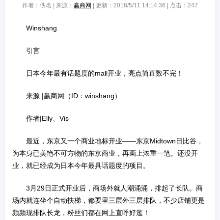
作者：佚名 | 来源：
赢商网
| 更新：2018/5/11 14:14:36 | 点击：
247
Winshang
引言
日本今年最有话题度的mall开业，亮点简直数不完！
来源 |赢商网（ID：winshang）
作者|Elly、Vis
最近，东京又一个商业地标开业——东京Midtown日比谷，
为本身已美艳不可方物的东京商业，再画上浓重一笔。还没开
业，就已经成为日本今年最具话题度的项目。
3月29日正式开业后，商场外就人潮涌涌，排起了长队。商
场内就连坐个自动扶梯，都要里三层外三层排队，不少店铺更是
频频现排队长龙，粉丝们都在网上直呼好逛！