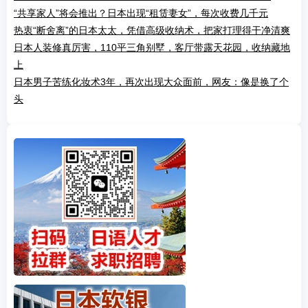
“共享家人”将会推出？日本出现“租赁妻女”，每次收费几千元
热衷“断舍离”的日本太太，凭借高级收纳术，把家打理得干净清爽
日本人装修真厉害，110平三角别墅，客厅带露天花园，收纳藏地
上
日本男子苦练化妆术3年，再次出现大众面前，网友：像是换了个
头