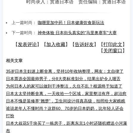
时尚录入：贯通日本语 责任编辑：贯通日本语
上一篇时尚：
咖喱里加中药！日本健康饮食新玩法
下一篇时尚：
神奇体验 日本街头真实的"马里奥赛车"大赛
【
发表评论
】【
加入收藏
】【
告诉好友
】【
打印此文
】
【
关闭窗口
】
相关文章
35岁日本主妇迷上断舍离，坚持10年收纳整理，网友：太自律了
日本票选全国最帅男子，分8大类标准划分，结果出炉令人咂舌
为何日本人的家可以做到干净整洁，久住不乱？根源终于知道了
日本太太坚持断舍离，一天收拾一个区域，家里整洁有序，超治愈
日本不愧是装修界“翘楚”，卫生间设计得真高级，拍照给大家瞧瞧
谁说老年人不懂时尚？这群60、70岁的日本奶奶，比年轻人还会
打扮
日本大叔花5千块买了一栋房子，距离东京1小时还随机赠送小河瀑
布