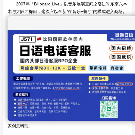
2007年「Billboard Live」以音乐展演空间之姿进军东京六本
木与大阪西梅田，这次它以全新的“音乐+餐厅”的模式进入商场。
图片来源：letsgojp
位于3楼的「Billboard Café & Dining」是与美国告示榜
（Billboard）携手合作的音乐美食餐厅，餐厅内到处充满着音乐
的元素。
室内空间分成吧台区、沙发区、座位区，还有4间小包厢以
及室外座位区，正中间的DJ台是「Billboard Café & Dining」的
灵魂所在。
图片来源：letsgojp、步步日本
虽然音乐是核心，在餐饮部分也丝毫不马虎，午餐和下午茶
时段以清爽的餐点为主，晚餐的菜色有许多融合和风与洋风的独
家创意料理。