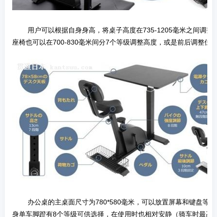
­ 用户可以根据自身身高，将桌子高度在735-1205毫米之间调
座椅也可以在700-830毫米间分7个等级调整高度，或是前后调整位
­ 办公桌的主桌面尺寸为780*580毫米，可以放置屏幕和键盘等
身单车脚蹬有8个等级可供选择，在使用时也相对安静（骑车时最高噪