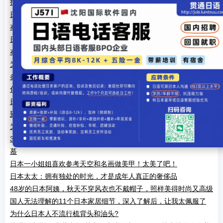
打扮
日本大叔花5千块买了一栋房子，距离东京1小时还随机赠送小河瀑
布
日本大叔花5千块买了一栋房子，距离东京1小时还随机赠送小河瀑
布
为什么说日本家居走心？看完这3样家居物品的设计，我明白了
参观日本家庭的装修，房子很小却也够用，6个细节设计很人性
化！
日本不愧是软装大佬，这10个人性化家居细节，国内真没几家做的
到
为啥日本公司倾向于字体标，美国公司倾向于图形标
38岁日本太太晒出生活照：坚持断舍离5年，家里干净整洁惹人羡
慕
日本一小姐姐喜欢参考天空和名画做美甲！太美了吧！
日本太太：拥有独处的时光，才是成年人真正的奢侈品
48岁的日本阿姨，秋天不穿风衣也不戴帽子，照样美得时尚又高级
国人无法理解的11个日本家居细节，深入了解后，让我太佩服了
为什么日本人不流行梳背头和油头?