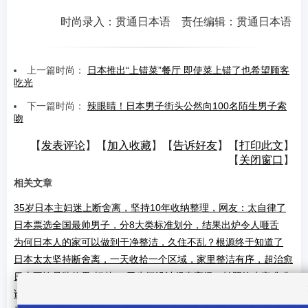
时尚录入：贯通日本语 责任编辑：贯通日本语
上一篇时尚：
日本推出“上错菜”餐厅 即使菜上错了也希望顾客
吃光
下一篇时尚：
辣眼睛！日本男子街头公然向100名陌生男子索
吻
【
发表评论
】【
加入收藏
】【
告诉好友
】【
打印此文
】
【
关闭窗口
】
相关文章
35岁日本主妇迷上断舍离，坚持10年收纳整理，网友：太自律了
日本票选全国最帅男子，分8大类标准划分，结果出炉令人咂舌
为何日本人的家可以做到干净整洁，久住不乱？根源终于知道了
日本太太坚持断舍离，一天收拾一个区域，家里整洁有序，超治愈
日本不愧是装修界“翘楚”，卫生间设计得真高级，拍照给大家瞧瞧
谁说老年人不懂时尚？这群60、70岁的日本奶奶，比年轻人还会