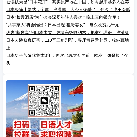
被误认为是“日本花卉”，其实原产地在中国，如今越来越多人在养
日本极简小复式，全屋干净温馨，太令人羡慕了，住久了也不会腻
日本“胶囊酒店”为什么会深受年轻人喜欢？晚上真的很方便！
“共享家人”将会推出？日本出现“租赁妻女”，每次收费几千元
热衷“断舍离”的日本太太，凭借高级收纳术，把家打理得干净清爽
日本人装修真厉害，110平三角别墅，客厅带露天花园，收纳藏地
上
日本男子苦练化妆术3年，再次出现大众面前，网友：像是换了个
头