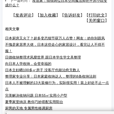
下一篇时尚：
改造家：猜猜两位日本空间魔法师把平房小院变
成什么？
【
发表评论
】【
加入收藏
】【
告诉好友
】【
打印此文
】
【
关闭窗口
】
相关文章
日本厨房又火了？超多变态细节获万人点赞！网友：劝你别跟风
不愧是家居界大佬，日本这些走心的家居设计，看完让人不得不
服！
日德收纳整理术风靡世界 跟日本学生学文具整理
向日本人学收纳，会变幸福的
日本主妇晒100多㎡房子 没客厅也能治愈无数人
整理家专业分享：日本家庭收纳达人，整理的8条收纳法则
日本人不被理解的13大装修行为，实际很实用！装上好处不止一点
点
完美解决收纳问题 日本55㎡实用小户型
夏季家里纳凉 教你巧妙搭配实用阳台
厨男的天地 专属男性格调厨房