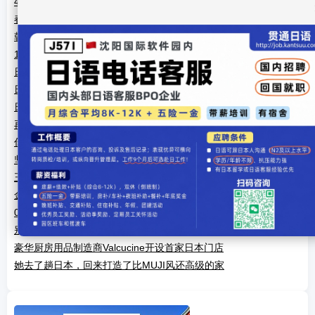
4款欧式风格餐厨一体化设计 打造新潮流
春季实用穿搭：博主Guiyong的日常chic风搭配
韩国元气少女的实用冬季服饰搭配look
18套适合小个子女生的实用冬装搭配
日本小姐姐公开日式房子内部照 里面处处都是小心机
日本普通人家的厨卫设计 这些人性化细节太贴心
日本人的小户型的5种套路,值得我们学习借鉴
再一次服了！日本太太，就是“收纳”的代名词
你和日本主妇之间，就差这7种收纳神器
坚决不做吊顶 极致收纳，这个有想法的姑娘一点不输日本收纳女
王
金牌厨柜谈日本妈妈的收纳大招，让家里空间大一倍！
0.1㎡都不浪费,关于收纳你要学学变态日本主妇的3大法则!
别拿家小当借口 日本收纳达人教你如何收拾家
豪华厨房用品制造商Valcucine开设首家日本门店
她去了趟日本，回来打造了比MUJI风还高级的家