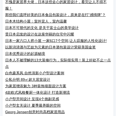
不愧是家居界大佬，日本这些走心的家居设计，看完让人不得不
服！
那些我们直呼好美的日本食品包装设计，原来是在打“感情牌”？
日本木结构小屋：室外宜人，室内温馨
日本不可替代的文化 是关于富士山的美学设计
受日本启发的设计在这座华丽的住宅中闪耀
日本一家六口人挤小屋 一家6口7个空间,让人叹服的人性化设计!
以新潟清酒与艺妓为元素的日本酒包装设计荣获美国金奖
日本优秀设计的起源秘境
日本人不被理解的13大装修行为，实际很实用！装上好处不止一点
点
白色森系风 自然清新小户型设计案例
公私分明 89㎡超大居室设计
为家居增添魅力 3种装饰墙面设计方案
4款欧式风格餐厨一体化设计 打造新潮流
小户型开间设计 呈现4个挑剔灵感
小户型玄关设计 夏季最养眼的空间
Georg Jensen创意时尚高档家居用品