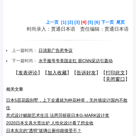
上一页
[1]
[2]
[3]
[4]
[5]
[6]
下一页
尾页
时尚录入：贯通日本语 责任编辑：贯通日本语
上一篇时尚：
日清新广告惹争议
下一篇时尚：
水手服爷爷美国走红 获CNN采访引轰动
【
发表评论
】【
加入收藏
】【
告诉好友
】【
打印此文
】
【
关闭窗口
】
相关文章
日本5层花园别墅，上下全通就为种花种草，无外墙设计国内不敢
住
意式设计赋能艺术生活 法恩莎斩获日本G-MARK设计奖
2020日本文具大赏出炉 人性化设计看了想全收
日本东京的“透明”玻璃公厕你能接受不？