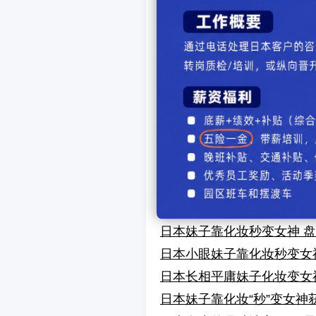
日本厂商发力“穿戴式化妆品
5款精致花朵发饰 减龄不靠
日本女孩化妆前后分别借钱
日本妹子都是老司机，化妆
日本小学女生已经化妆谈恋
活到老美到老 日本老年护理
日本流行给老人上化妆课
日本流行“化妆疗法” 老人
药妆店买不到的日本人气小
妹子化妆变女神 韩国整容
日本妹子靠化妆秒变女神 盘
日本小眼妹子靠化妆秒变女
日本长相平庸妹子化妆变女
日本妹子靠化妆“秒”变女神