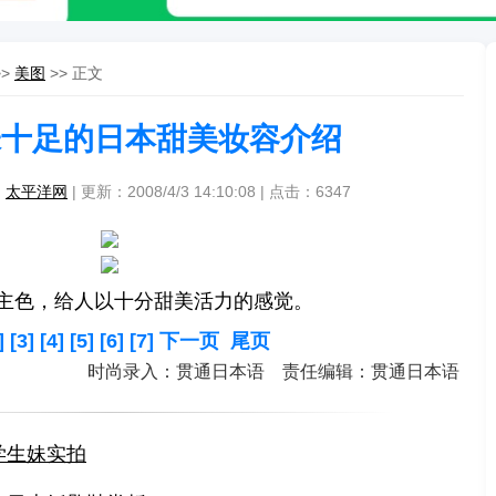
>>
美图
>> 正文
味十足的日本甜美妆容介绍
：
太平洋网
| 更新：2008/4/3 14:10:08 | 点击：
6347
主色，给人以十分甜美活力的感觉。
]
[3]
[4]
[5]
[6]
[7]
下一页
尾页
时尚录入：贯通日本语 责任编辑：贯通日本语
学生妹实拍