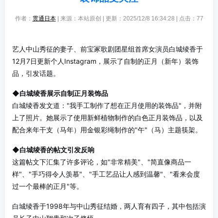
作者：
贯通日本
| 来源：本站原创 | 更新：2025/12/8 16:34:28 | 点击：
77
艺人中山秀征的妻子、前宝冢歌剧团星组首席女演员白城绫香于
12月7日更新个人Instagram，展示了自制的正月（新年）装饰
品，引发话题。
◆白城绫香展示自制正月装饰品
白城绫香发文道："我手工制作了想在正月使用的装饰品"，并附
上了照片。她展示了使用新鲜植物制作的白色正月装饰品，以及
配合来年干支（马年）用金银彩绳制作的"午"（马）主题筷架。
◆白城绫香的帖文引发反响
这篇帖文下汇集了许多评论，如"非常精美"、"简直像商品一
样"、"手巧得令人羡慕"、"手工艺品让人感到温馨"、"看来会度
过一个最棒的正月"等。
白城绫香于1998年与中山秀征结婚，两人育有四子，其中包括演