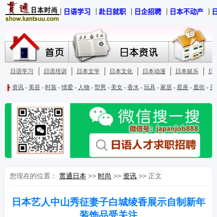
您现在的位置：
贯通日本
>>
时尚
>>
资讯
>> 正文
日本艺人中山秀征妻子白城绫香展示自制新年
装饰品受关注