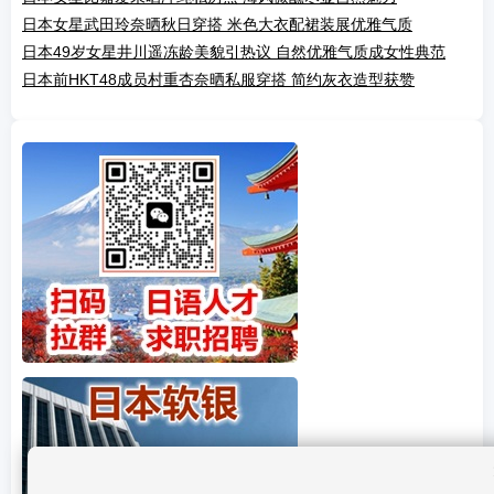
日本女星武田玲奈晒秋日穿搭 米色大衣配裙装展优雅气质
日本49岁女星井川遥冻龄美貌引热议 自然优雅气质成女性典范
日本前HKT48成员村重杏奈晒私服穿搭 简约灰衣造型获赞