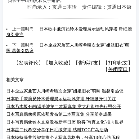
员长子中山翔贵和次子脩悟。
时尚录入：贯通日本语 责任编辑：贯通日本语
上一篇时尚：
日本歌手兼演员铃木爱理展示运动风穿搭 纤细腰
身引关注
下一篇时尚：
日本企业家兼艺人川崎希晒次女穿"姐姐旧衣"萌
照 温馨引热议
【
发表评论
】【
加入收藏
】【
告诉好友
】【
打印此文
】
【
关闭窗口
】
相关文章
日本企业家兼艺人川崎希晒次女穿"姐姐旧衣"萌照 温馨引热议
日本歌手兼演员铃木爱理展示运动风穿搭 纤细腰身引关注
日本乃木坂46梅泽美波第二本写真集 意大利街拍先行照公开
日本写真偶像榎原依那发布第二本写真集 分享塑身成果
日本写真偶像铃木文奈发布新年日历 盼将"写真文化"推向世界
日本星二代希空分享冬日毛绒穿搭 感谢TGC广岛活动
日本模特藤井纱智首推个人写真风格书，分享13年心路历程