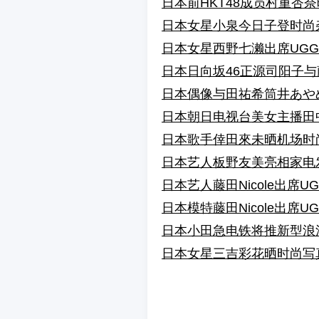
日本前HKT48成员村重杏
日本女星小泉今日子登时尚
日本女星西野七濑出席UG
日本日向坂46正源司阳子
日本偶像与田祐希筒井あや
日本朝日电视台美女主播田
日本歌手倖田來未晒机场时
日本艺人板野友美亮相家电
日本艺人藤田Nicole出席
日本模特藤田Nicole出席
日本小田急电铁将推新型浪漫
日本女星三吉彩花晒时尚写真 演绎