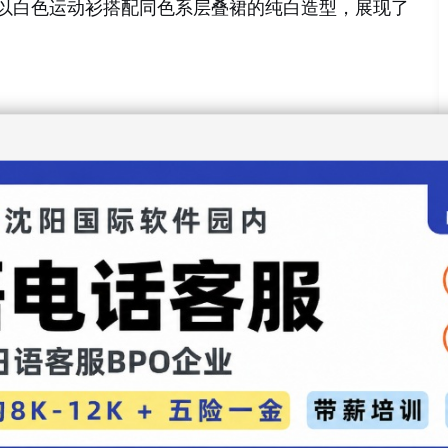
以白色运动衫搭配同色系层叠裙的纯白造型，展现了
，如“天使”、“透明感太强了”、“像画一样”、“身材
（modelpress编辑部）
时尚录入：贯通日本语 责任编辑：贯通日本语
堀未央纳发布日历 主打健康肌肤展现
真人秀出身女星土屋惺来晒旅行照 短款上衣展纤细腰
评论
】【
加入收藏
】【
告诉好友
】【
打印此文
】【
关闭窗口
】