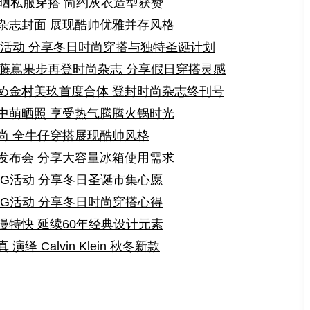
奈晒私服穿搭 简约灰衣造型获赞
杂志封面 展现酷帅优雅并存风格
G活动 分享冬日时尚穿搭与独特圣诞计划
与藤嶌果步再登时尚杂志 分享假日穿搭灵感
め金村美玖首度合体 登封时尚杂志终刊号
中萌晒照 享受热气腾腾火锅时光
尚 全牛仔穿搭展现酷帅风格
发布会 分享大容量冰箱使用需求
UGG活动 分享冬日圣诞市集心愿
UGG活动 分享冬日时尚穿搭心得
特快 延续60年经典设计元素
 Calvin Klein 秋冬新款