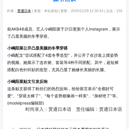
作者：
贯通日本
| 来源：本站原创 | 更新：2025/11/29 12:30:43 | 点击：
150
前AKB48成员、艺人小嶋阳菜于21日更新个人Instagram，展示
了凸显美腿的冬季穿搭。
小嶋阳菜公开凸显美腿的冬季穿搭
小嶋配文"尝试搭配了4套冬季造型"，并公开了在沙发上摆姿势
的视频。她展示了连衣裙、套装等4种不同搭配。其中，超短裤
搭配白色针织衫的造型，尤其凸显了她修长美丽的长腿。
小嶋阳菜贴文引发反响
这条贴文获得了粉丝们的热烈反响，纷纷留言表示"全都好可
爱"、"穿搭太棒了"、"每个姿势都像画一样美"、"身材绝了"等。
(modelpress编辑部)
时尚录入：贯通日本语 责任编辑：贯通日本语