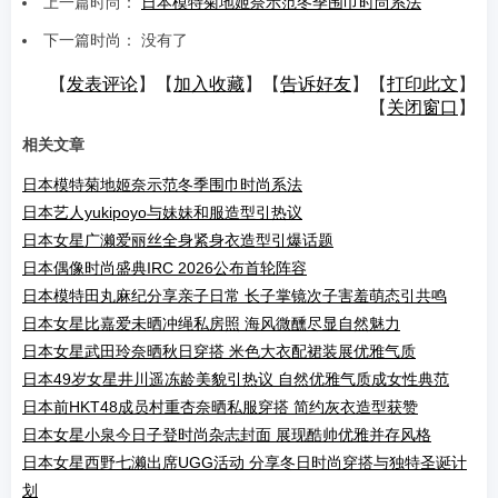
上一篇时尚：
日本模特菊地姬奈示范冬季围巾时尚系法
下一篇时尚： 没有了
【
发表评论
】【
加入收藏
】【
告诉好友
】【
打印此文
】
【
关闭窗口
】
相关文章
日本模特菊地姬奈示范冬季围巾时尚系法
日本艺人yukipoyo与妹妹和服造型引热议
日本女星广濑爱丽丝全身紧身衣造型引爆话题
日本偶像时尚盛典IRC 2026公布首轮阵容
日本模特田丸麻纪分享亲子日常 长子掌镜次子害羞萌态引共鸣
日本女星比嘉爱未晒冲绳私房照 海风微醺尽显自然魅力
日本女星武田玲奈晒秋日穿搭 米色大衣配裙装展优雅气质
日本49岁女星井川遥冻龄美貌引热议 自然优雅气质成女性典范
日本前HKT48成员村重杏奈晒私服穿搭 简约灰衣造型获赞
日本女星小泉今日子登时尚杂志封面 展现酷帅优雅并存风格
日本女星西野七濑出席UGG活动 分享冬日时尚穿搭与独特圣诞计
划