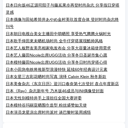
日本日向坂46正源司阳子与藤嶌果步再登时尚杂志 分享假日穿搭
灵感
日本偶像与田祐希筒井あやめ金村美玖首度合体 登封时尚杂志终
刊号
日本朝日电视台美女主播田中萌晒照 享受热气腾腾火锅时光
日本歌手倖田來未晒机场时尚 全牛仔穿搭展现酷帅风格
日本艺人板野友美亮相家电发布会 分享大容量冰箱使用需求
日本艺人藤田Nicole出席UGG活动 分享冬日圣诞市集心愿
日本模特藤田Nicole出席UGG活动 分享冬日时尚穿搭心得
日本小田急电铁将推新型浪漫特快 延续60年经典设计元素
日本女星三吉彩花晒时尚写真 演绎 Calvin Klein 秋冬新款
日本美食杂志《东京日历》迎川口春奈第七次登封 盘点年度新店
日本《Ray》杂志新年号 乃木坂46成员与INI偶像登封面
日本无性别模特井手上漠担任全国大赛评委
日本模特谷玛丽亚晒围巾造型 粉丝盛赞如天使
日本演员龙星凉出席时尚派对 谈巴黎时装周感悟