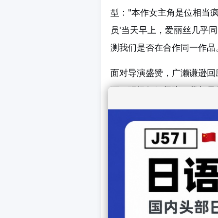
型："本作女主角是位相当
员'当天早上，爱丽丝几乎同
测我们是否在合作同一作品
面对导演盛赞，广濑谦逊回
页，现场气氛紧张，我却只
围："但能穿着全网状紧身
影应该会有不少人觉得主演
X平台涌现大量期待之声："
小姐全力穿着全身紧身衣的
——2022年4月播出的《
色紧身衣扮演"你很棒星人