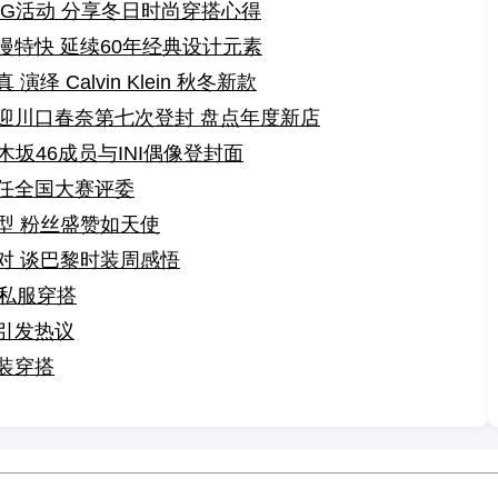
UGG活动 分享冬日时尚穿搭心得
特快 延续60年经典设计元素
 Calvin Klein 秋冬新款
迎川口春奈第七次登封 盘点年度新店
木坂46成员与INI偶像登封面
任全国大赛评委
型 粉丝盛赞如天使
对 谈巴黎时装周感悟
日私服穿搭
引发热议
装穿搭