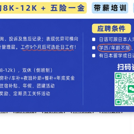
m在播出前日公开的剧照中，广濑身着印有"你很棒"字样的
棒""无论做什么都可爱"等好评。
作中，即使身着奇装异服仍能展现精湛演技的"主演
时尚录入：贯通日本语 责任编辑：贯通日本语
尚盛典IRC 2026公布首轮阵容
评论
】【
加入收藏
】【
告诉好友
】【
打印此文
】【
关闭窗口
】