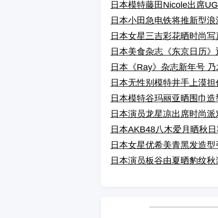
日本模特藤田Nicole出席
日本小田急电铁将推新型浪漫
日本女星三吉彩花晒时尚写真 演绎
日本美食杂志《东京日历》
日本《Ray》杂志新年号 乃
日本无性别模特井手上漠担
日本模特谷玛丽亚晒围巾造
日本演员龙星凉出席时尚派
日本AKB48八木爱月晒秋
日本女星优希美青黑发造型
日本演员板谷由夏晒豹纹秋