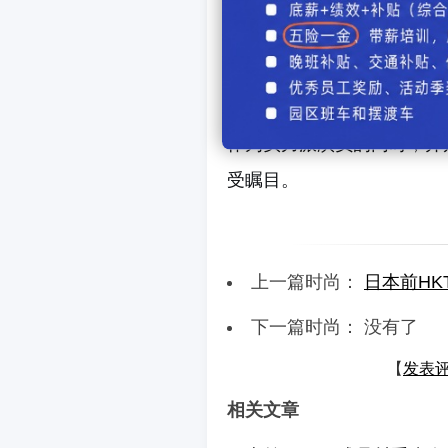
惯，同时通过为子女做便当
质，不足处则以营养品补充
份轻松或许正成就了她举重
作为实力派演员的同时，井
受瞩目。
上一篇时尚：
日本前HK
下一篇时尚： 没有了
【
发表
相关文章