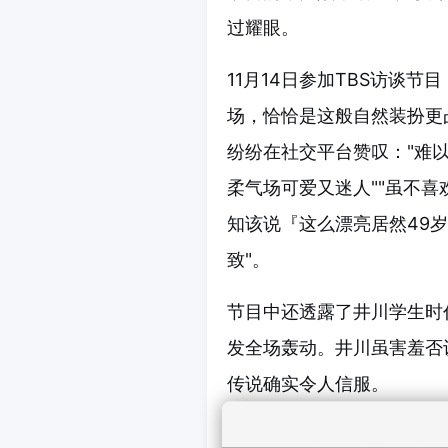
过耀眼。
11月14日参加TBS访谈节
场，恰恰是这般自然装扮更
纷纷在社交平台赞叹："难
柔气场可爱又迷人""虽不喜
知该说『这么漂亮居然49岁
致"。
节目中还透露了井川学生时
发全场轰动。井川虽害羞否
传说确实令人信服。
在随后播出的综艺《Lala 