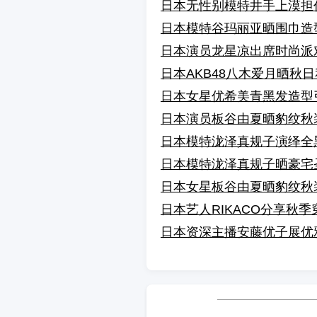
日本无性别模特井手上漠担
日本模特谷玛丽亚晒围巾造
日本演员龙星凉出席时尚派
日本AKB48八木爱月晒秋
日本女星优希美青黑发造型
日本演员板谷由夏晒豹纹秋
日本模特泷泽真规子演绎全
日本模特泷泽真规子晒豪宅
日本女星板谷由夏晒豹纹秋
日本艺人RIKACO分享秋季
日本资深主播安藤优子展优