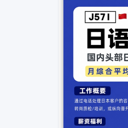
感兴趣"的壁球，展现出完
Instagram上她则换上
佳"。
井川于2006年与年长14
子。这位49岁的妈妈以超
形象，观众好感度持续攀升
业内分析指出，井川之所以
美"。毫无刻意的扮嫩痕迹
为"理想典范"。
在最新公布的"40代美丽
第三，印证其超高人气。她