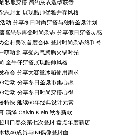
奈晒私服穿搭 简约灰衣造型获赞
杂志封面 展现酷帅优雅并存风格
G活动 分享冬日时尚穿搭与独特圣诞计划
与藤嶌果步再登时尚杂志 分享假日穿搭灵感
め金村美玖首度合体 登封时尚杂志终刊号
中萌晒照 享受热气腾腾火锅时光
尚 全牛仔穿搭展现酷帅风格
发布会 分享大容量冰箱使用需求
UGG活动 分享冬日圣诞市集心愿
UGG活动 分享冬日时尚穿搭心得
特快 延续60年经典设计元素
 Calvin Klein 秋冬新款
迎川口春奈第七次登封 盘点年度新店
木坂46成员与INI偶像登封面