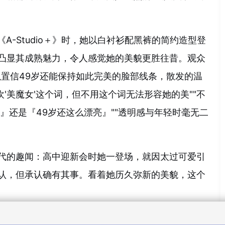
目《A-Studio＋》时，她以白衬衫配黑裤的简约造型登
凸显其成熟魅力，令人感觉她的美貌更胜往昔。观众
以置信49岁还能保持如此完美的脸部线条，散发的温
欢'美魔女'这个词，但不用这个词无法形容她的美""不
』还是『49岁还这么漂亮』""透明感与年轻时毫无二
代的趣闻：高中迎新会时她一登场，就因太过可爱引
认，但承认确有其事。看着她历久弥新的美貌，这个
LIFE》中，热爱运动的井川挑战了自称"不懂规则但很