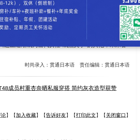
注重营养均衡，偏好豆制品、白身鱼和鸡肉补充蛋白
。心理层面则因"育儿目标即将达成"而愈发从容，这
若轻的优雅风韵。
川遥正逐渐成为当代女性"成熟美学"的典范，未来备
时尚录入：贯通日本语 责任编辑：贯通日本语
T48成员村重杏奈晒私服穿搭 简约灰衣造型获赞
评论
】【
加入收藏
】【
告诉好友
】【
打印此文
】【
关闭窗口
】