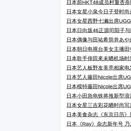
日本前HKT48成员村重杏
日本女星小泉今日子登时尚
日本女星西野七濑出席UG
日本日向坂46正源司阳子
日本偶像与田祐希筒井あや
日本朝日电视台美女主播田
日本歌手倖田來未晒机场时
日本艺人板野友美亮相家电
日本艺人藤田Nicole出席
日本模特藤田Nicole出席
日本小田急电铁将推新型浪漫
日本女星三吉彩花晒时尚写真 演绎
日本美食杂志《东京日历》
日本《Ray》杂志新年号 乃