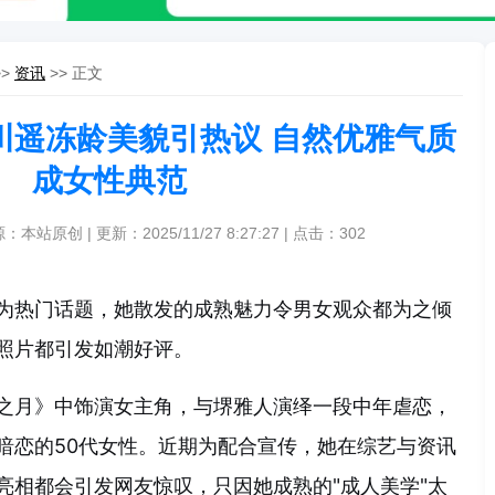
>>
资讯
>> 正文
川遥冻龄美貌引热议 自然优雅气质
成女性典范
源：本站原创 | 更新：2025/11/27 8:27:27 | 点击：
302
为热门话题，她散发的成熟魅力令男女观众都为之倾
照片都引发如潮好评。
之月》中饰演女主角，与堺雅人演绎一段中年虐恋，
暗恋的50代女性。近期为配合宣传，她在综艺与资讯
亮相都会引发网友惊叹，只因她成熟的"成人美学"太