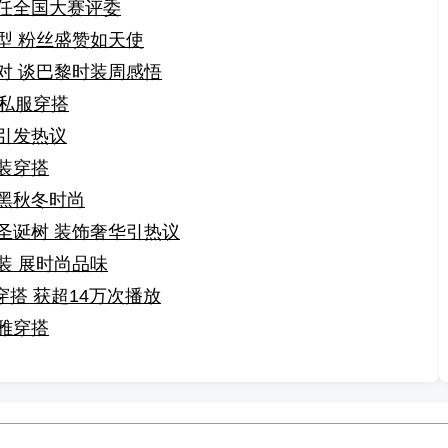
任全国大赛评委
型 粉丝盛赞如天使
对 谈巴黎时装周感悟
日私服穿搭
引发热议
装穿搭
黑秋冬时尚
圣诞树 装饰奢华引热议
装 展时尚品味
穿搭 获超14万次播放
雅穿搭