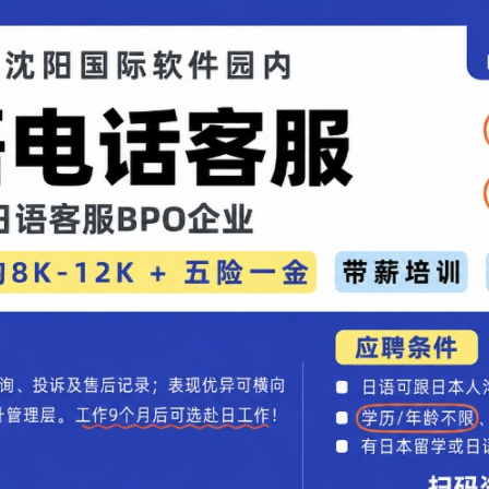
全不符年龄的敏捷身手，年轻活力引发惊叹。同日
深V黑色礼服，粉丝盛赞"太美了！""沉稳的成人风情绝
岁的时装设计师松本与结婚，现育有16岁长女与13岁长
越年龄的美貌与透明感惊艳众人，加上毫不做作的亲和
。
备受喜爱，不仅因为美丽，更因其符合年龄的"成熟
，自然维持的美貌让她不仅受男性欢迎，更被女性视
女演员人气排行榜"中，井川紧随绫濑遥、深田恭子位列
的保养秘诀包括长期坚持水上健美操与跑步等运动习