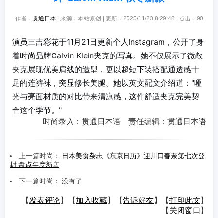
作者：
贯通日本
| 来源：本站原创 | 更新：2025/11/23 8:29:48 | 点击：
90
演员三吉彩花于11月21日更新个人Instagram，公开了身
着时尚品牌Calvin Klein夹克的写真。她不仅展示了微敞
夹克展现优美肩线的造型，更以超短下装搭配通透感十
足的连裤袜，突显修长美腿。她以英文配文介绍道："哑
光与亮面材质的对比带来清凉感，这件舒适夹克完美契
合这个季节。"
时尚录入：贯通日本语 责任编辑：贯通日本语
上一篇时尚：
日本美食杂志《东京日历》迎川口春奈第七次登
封 盘点年度新店
下一篇时尚： 没有了
【
发表评论
】【
加入收藏
】【
告诉好友
】【
打印此文
】
【
关闭窗口
】