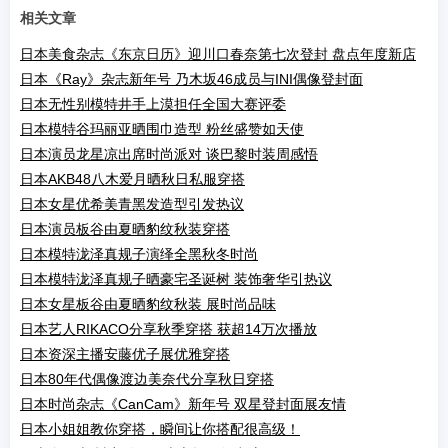
相关文章
日本美食杂志《东京日历》迎川口春奈第七次登封 盘点年度新店
日本《Ray》杂志新年号 乃木坂46成员与INI偶像登封面
日本无性别模特井手上漠担任全国大赛评委
日本模特谷玛丽亚晒围巾造型 粉丝盛赞如天使
日本演员龙星凉出席时尚派对 谈巴黎时装周感悟
日本AKB48八木爱月晒秋日私服穿搭
日本女星优希美青黑发造型引发热议
日本演员板谷由夏晒豹纹秋装穿搭
日本模特泷泽真规子演绎全黑秋冬时尚
日本模特泷泽真规子晒豪宅圣诞树 装饰奢华引热议
日本女星板谷由夏晒豹纹秋装 展时尚品味
日本艺人RIKACO分享秋季穿搭 获超14万次播放
日本资深主播安藤优子展优雅穿搭
日本80年代偶像渡边美奈代分享秋日穿搭
日本时尚杂志《CanCam》新年号 双星登封面展友情
日本小姐姐教你穿搭，瞬间让你搭配很高级！