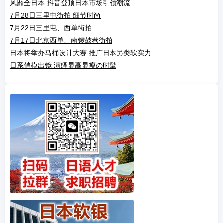
风靡全日本 抖音登顶日本市场引领潮流
7月28日三里屯街拍 细节时尚
7月22日三里屯、西单街拍
7月17日北京西单、南锣鼓巷街拍
日本将举办马桶设计大赛 推广日本另类软实力
日系俏模出镜 演绎显高显瘦の时髦