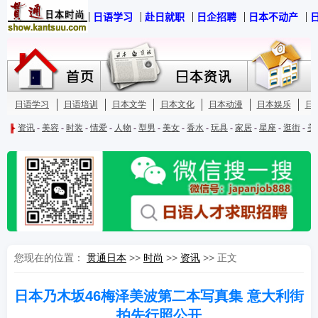
您现在的位置：
贯通日本
>>
时尚
>>
资讯
>> 正文
日本乃木坂46梅泽美波第二本写真集 意大利街
拍先行照公开