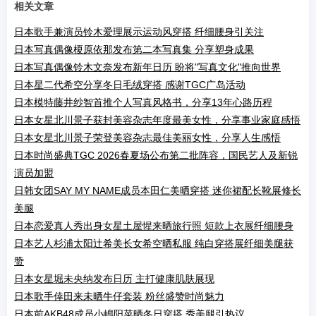
相关文章
日本歌手兼演员铃木爱理展示运动风穿搭 纤细腰身引关注
日本写真偶像榎原依那发布第二本写真集 分享塑身成果
日本写真偶像铃木文奈发布新年日历 盼将"写真文化"推向世界
日本星二代希空分享冬日毛绒穿搭 感谢TGC广岛活动
日本模特藤井纱智首推个人写真风格书，分享13年心路历程
日本女星北川景子获封美容杂志年度最美女性，分享事业家庭感悟
日本女星北川景子荣登美容杂志最佳美丽女性，分享人生感悟
日本时尚盛典TGC 2026春夏场公布第二批阵容，国民艺人及新锐
演员加盟
日韩女团SAY MY NAME成员本田仁美晒穿搭 迷你裙配长靴展修长
美腿
日本恋爱真人秀出身女星土屋惺来晒旅行照 短款上衣展纤细腰身
日本艺人杉浦太阳辻希美长女希空晒私服 纯白穿搭展纤细美腿获
赞
日本女星堀未央纳发布日历 主打健康肌肤展现
日本歌手倖田来未晒牛仔套装 粉丝盛赞时尚魅力
日本前AKB48成员小嶋阳菜晒冬日穿搭 秀美腿引热议