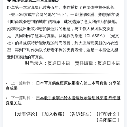
◆ 梅泽美波第二本写真集确定
距离第一本写真集已过去五年。本作捕捉了在团体中担任队长、
正登上26岁成年台阶的她的“当下”。一直憧憬欧洲、并想探访“说
到时尚就会想到的城市”的梅泽，此次选择了意大利作为拍摄地。
她积极提出服装和想拍摄照片的创意，与工作人员团队交换意
见，共同制作了这本写真集。从她作为杂志《CLASSY.》（光文
社）的常规模特所能展现的时尚装扮，到大胆展现美腿的内衣造
型，再到平时作为队长所看不到的天真表情，这是一本能让人感
受到真实她的写真集。
时尚录入：贯通日本语 责任编辑：贯通日本语
上一篇时尚：
日本写真偶像榎原依那发布第二本写真集 分享塑
身成果
下一篇时尚：
日本歌手兼演员铃木爱理展示运动风穿搭 纤细腰
身引关注
【
发表评论
】【
加入收藏
】【
告诉好友
】【
打印此文
】
【
关闭窗口
】