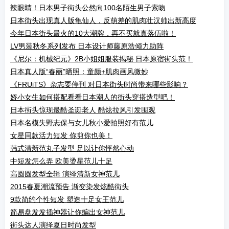
辣眼睛！日本男子街头公然向100名陌生男子索吻
日本街头出现真人版龟仙人，反萌差的肌肉壮汉帅出新高度
今年日本街头最火的10大潮牌，再不买就真落伍啦！
LV男装秋冬系列发布 日本设计师藤原浩倾力助阵
《尼尔：机械纪元》2B小姐姐服装揭秘 日本原宿街头范！
日本真人版“春丽”晒照：童颜+肌肉画风微妙
《FRUiTS》杂志要停刊 对日本街头时尚带来哪些影响？
娇小女生如何搭配看看日本潮人的街头穿搭造型吧！
日本街头惊现最酷圣诞老人 酷炫拉风引发围观
日本名模失野志保与女儿秋小爱拍照好有范儿
女星同款活力短发 你剪你也美！
韩式清新范丸子发型 足以让你怦然心动
中短发怎么弄 欧美烫星范儿十足
高圆圆发型全辑 演绎清新女神范儿
2015春夏潮流预告 渐变染发炫酷街头
9款简约个性短发 塑造十足女王范儿
简易盘发发插神器让你编出女神范儿
街头达人演绎夏日时尚发型