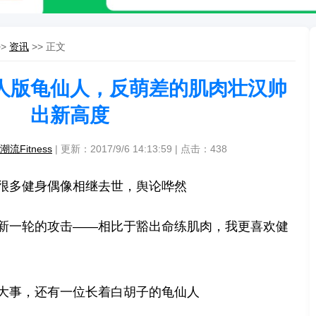
>>
资讯
>> 正文
人版龟仙人，反萌差的肌肉壮汉帅
出新高度
潮流Fitness
| 更新：2017/9/6 14:13:59 | 点击：
438
很多健身偶像相继去世，舆论哗然
新一轮的攻击——相比于豁出命练肌肉，我更喜欢健
大事，还有一位长着白胡子的龟仙人