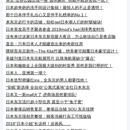
东京·涩谷公园出现一座“透明厕所” 你敢不敢进去试一试？
日本超奇葩的洗手间设计集锦！最惊人的不止是透明！
那个日本伴手礼点心又是伴手礼榜单的No.1！
来东京必打卡的店铺，轻松get日本潮人们的时髦秘诀!
日本美发高手齐聚表参道 2019mod's hair演绎秀发时尚
没有来过这家日本东京新宿最大夜店，怎么敢说自己是夜店咖
直击：只有日本人才能建造出来的奇葩住房
隈研吾东京新作—The Kita竹谧，绝美奢宅颠覆日本豪宅设计！
美媒刊发日本东京航展照片 比珠海航展缺少“爆点”
日本和服能走上全国最大级别的时装秀 居然是我们帮的忙！
日本人，亚洲第一潮？
日本造型师爆红ins，全东京的男人都要找他！
“安眠”新选择 全自动“公寓式墓地”走红日本东京
日本又一新mall火了,进商场居然要排队!
日本东京流行超小型住房 甚至小于“兔子窝”
日本奢侈品销售复苏，奢侈品当铺 SOU 东京挂牌
日本东京现创意餐馆：顾客洗碗打杂工可抵饭钱
2018“日本小姐”长这样！这画风……