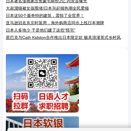
日本著名漫画家出售豪宅标价2亿 内景首曝光
大叔溜猫被女孩围堵/日本兴起猫热潮全民爱猫
日本这50个最奇特的建筑，震惊了全世界！
亚马逊冠名东京时装周，海外购商店同步上线日本潮牌
日本人多地少 于是他们建了这些“怪宅”
星巴克与Cath Kidston合作推出日本限定款 极具浪漫英式乡村风