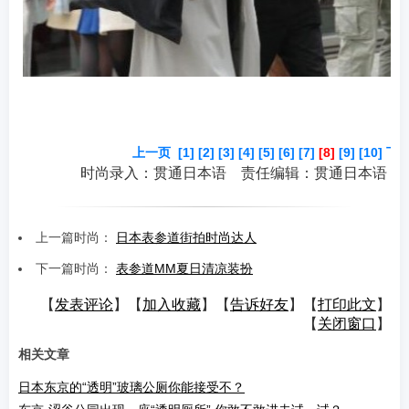
上一页
[1]
[2]
[3]
[4]
[5]
[6]
[7]
[8]
[9]
[10]
下
时尚录入：贯通日本语 责任编辑：贯通日本语
上一篇时尚：
日本表参道街拍时尚达人
下一篇时尚：
表参道MM夏日清凉装扮
【
发表评论
】【
加入收藏
】【
告诉好友
】【
打印此文
】
【
关闭窗口
】
相关文章
日本东京的“透明”玻璃公厕你能接受不？