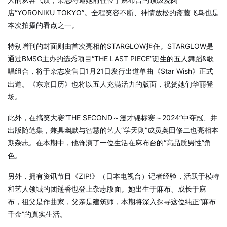
店“YORONIKU TOKYO”。全程笑容不断、神情放松的斋藤飞鸟也是
本次拍摄的看点之一。
特别增刊的封面则由首次亮相的STARGLOW担任。STARGLOW是
通过BMSG主办的选秀项目“THE LAST PIECE”诞生的五人舞蹈&歌
唱组合，将于杂志发售日1月21日发行出道单曲《Star Wish》正式
出道。《东京日历》也将以五人充满活力的版面，祝贺她们华丽登
场。
此外，在搞笑大赛“THE SECOND～漫才锦标赛～2024”中夺冠、并
出版随笔集，兼具幽默与智慧的艺人“学天则”成员奥田修二也亮相本
期杂志。在本期中，他饰演了一位生活在麻布台的“高品质男性”角
色。
另外，拥有资讯节目《ZIP!》（日本电视台）记者经验，活跃于模特
和艺人领域的团遥香也登上杂志版面。她出生于麻布、成长于麻
布，祖父是作曲家，父亲是建筑师，本期将深入探寻这位纯正“麻布
千金”的真实生活。