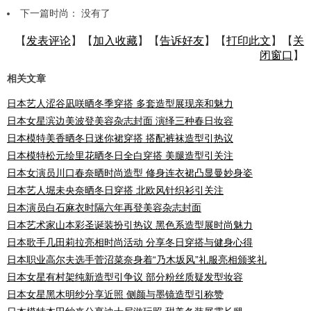
下一篇时尚： 没有了
【
发表评论
】【
加入收藏
】【
告诉好友
】【
打印此文
】【
关
闭窗口
】
相关文章
日本艺人涩谷凪咲晒冬季穿搭 多套造型展现亲和魅力
日本女星滨边美波登美容杂志封面 演绎三种春日妆容
日本模特美香晒冬日迷你裙穿搭 搭配裤袜造型引热议
日本模特松元绘里花晒冬日全白穿搭 美腿造型引关注
日本女演员川口春奈晒时尚造型 修身连衣裙凸显曼妙身姿
日本艺人堀未央奈晒冬日穿搭 北欧风针织衫引关注
日本演员白石麻衣时隔六年再登美容杂志封面
日本艺术家山本彩圣诞装扮引热议 黑色系造型展时尚魅力
日本歌手几田莉拉亮相时尚活动 分享冬日穿搭与健身心得
日本职业高尔夫选手菅沼菜奈身着“乃木坂风”礼服亮相颁奖礼
日本女星有村架纯新造型引争议 部分粉丝质疑发型妆容
日本女星黑木明纱分享近照 侧颜与墨镜造型引称赞