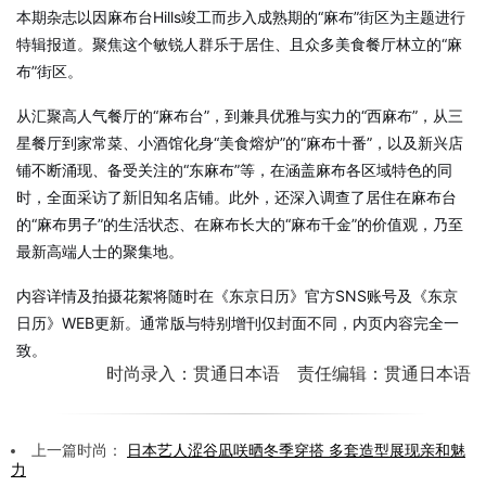
本期杂志以因麻布台Hills竣工而步入成熟期的“麻布”街区为主题进行
特辑报道。聚焦这个敏锐人群乐于居住、且众多美食餐厅林立的“麻
布”街区。
从汇聚高人气餐厅的“麻布台”，到兼具优雅与实力的“西麻布”，从三
星餐厅到家常菜、小酒馆化身“美食熔炉”的“麻布十番”，以及新兴店
铺不断涌现、备受关注的“东麻布”等，在涵盖麻布各区域特色的同
时，全面采访了新旧知名店铺。此外，还深入调查了居住在麻布台
的“麻布男子”的生活状态、在麻布长大的“麻布千金”的价值观，乃至
最新高端人士的聚集地。
内容详情及拍摄花絮将随时在《东京日历》官方SNS账号及《东京
日历》WEB更新。通常版与特别增刊仅封面不同，内页内容完全一
致。
时尚录入：贯通日本语 责任编辑：贯通日本语
上一篇时尚：
日本艺人涩谷凪咲晒冬季穿搭 多套造型展现亲和魅
力