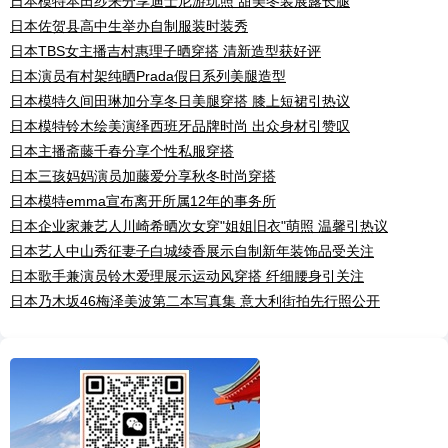
日本模特本田纱来分享迪士尼游玩照 甜美冬装展露长腿
日本佐贺县高中生举办自制服装时装秀
日本TBS女主播吉村惠理子晒穿搭 清新造型获好评
日本演员有村架纯晒Prada假日系列美腿造型
日本模特久间田琳加分享冬日美腿穿搭 膝上短裙引热议
日本模特铃木绘美演绎西班牙品牌时尚 出众身材引赞叹
日本主播斋藤千春分享个性私服穿搭
日本三孩妈妈演员加藤爱分享秋冬时尚穿搭
日本模特emma宣布离开所属12年的事务所
日本企业家兼艺人川崎希晒次女穿"姐姐旧衣"萌照 温馨引热议
日本艺人中山秀征妻子白城绫香展示自制新年装饰品受关注
日本歌手兼演员铃木爱理展示运动风穿搭 纤细腰身引关注
日本乃木坂46梅泽美波第二本写真集 意大利街拍先行照公开