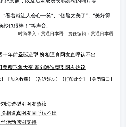
的纪念照，以及后辈成员长嶋凛桜的照片等。
、“看着就让人会心一笑”、“侧脸太美了”、“美好得
瑛纱也很棒！”等声音。
时尚录入：贯通日本语 责任编辑：贯通日本语
晒十年前圣诞造型 扮相逼真网友直呼认不出
田美樱形象大变 新刘海造型引网友热议
论
】【
加入收藏
】【
告诉好友
】【
打印此文
】【
关闭窗口
】
新刘海造型引网友热议
 扮相逼真网友直呼认不出
粉丝活动感谢支持